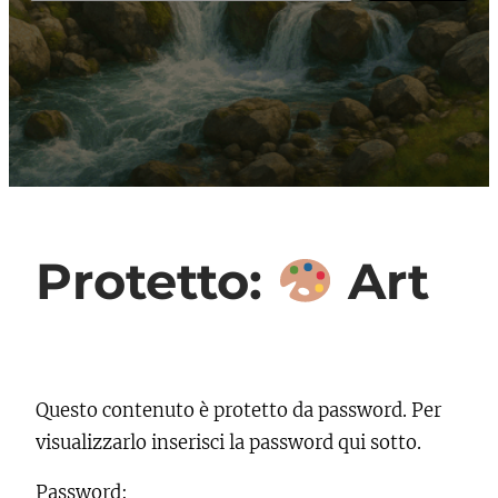
r
c
a
Protetto:
Art
Questo contenuto è protetto da password. Per
visualizzarlo inserisci la password qui sotto.
Password: