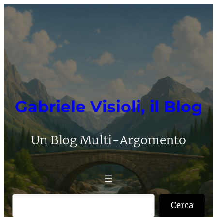
Vai
al
contenuto
Gabriele Visioli, il Blog
Un Blog Multi-Argomento
C
Cerca
e